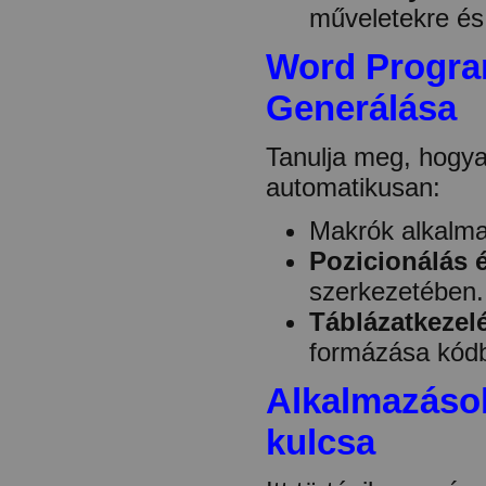
műveletekre és 
Word Progr
Generálása
Tanulja meg, hogya
automatikusan:
Makrók alkalm
Pozicionálás é
szerkezetében.
Táblázatkezel
formázása kódb
Alkalmazások
kulcsa