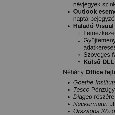
névjegyek szink
Outlook esem
naptárbejegyzé
Haladó Visual
Lemezkezelé
Gyűjtemén
adatkeresé
Szöveges fá
Külső DLL
Néhány
Office fej
Goethe-Institut
Tesco
Pénzügyi
Diageo
részére 
Neckermann
ut
Országos Közok