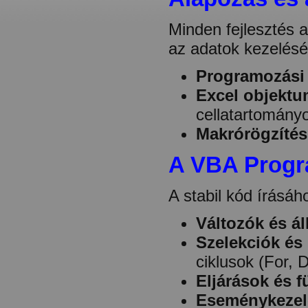
Minden fejlesztés 
az adatok kezelésé
Programozási 
Excel objektu
cellatartományo
Makrórögzítés
A VBA Progr
A stabil kód írásáh
Változók és á
Szelekciók és 
ciklusok (For, 
Eljárások és 
Eseménykezelé