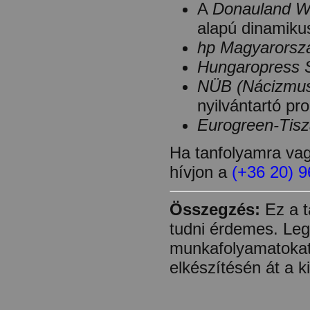
A
Donauland W
alapú dinamikus
hp Magyarorsz
Hungaropress Sa
NÜB (Nácizmus
nyilvántartó pr
Eurogreen-Tisza
Ha tanfolyamra vag
hívjon a
(+36 20) 
Összegzés:
Ez a t
tudni érdemes. Leg
munkafolyamatokat 
elkészítésén át a k