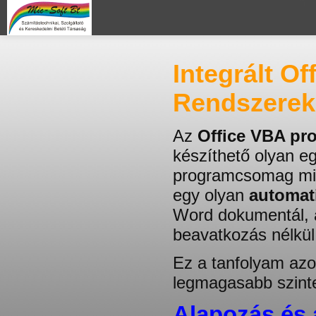
Integrált O
Rendszerek 
Az
Office VBA pr
készíthető olyan e
programcsomag mind
egy olyan
automati
Word dokumentál, 
beavatkozás nélkül
Ez a tanfolyam azo
legmagasabb szinten
Alapozás és