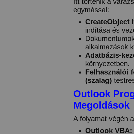
Itt történik a vará
egymással:
CreateObject 
indítása és ve
Dokumentumok t
alkalmazások k
Adatbázis-kez
környezetben.
Felhasználói f
(szalag)
testre
Outlook Pro
Megoldások
A folyamat végén a
Outlook VBA: