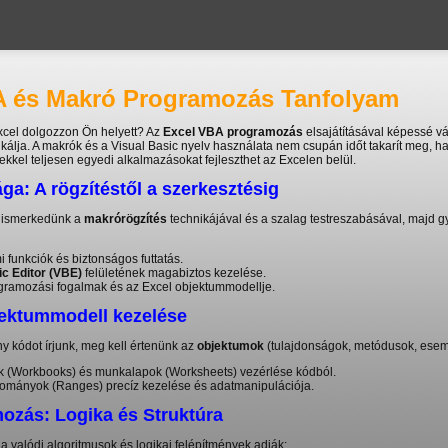
A és Makró Programozás Tanfolyam
xcel dolgozzon Ön helyett? Az
Excel VBA programozás
elsajátításával képessé vál
lja. A makrók és a Visual Basic nyelv használata nem csupán időt takarít meg, 
ekkel teljesen egyedi alkalmazásokat fejleszthet az Excelen belül.
ga: A rögzítéstől a szerkesztésig
gismerkedünk a
makrórögzítés
technikájával és a szalag testreszabásával, majd 
 funkciók és biztonságos futtatás.
ic Editor (VBE)
felületének magabiztos kezelése.
gramozási fogalmak és az Excel objektummodellje.
jektummodell kezelése
y kódot írjunk, meg kell értenünk az
objektumok
(tulajdonságok, metódusok, ese
 (Workbooks) és munkalapok (Worksheets) vezérlése kódból.
rtományok (Ranges) precíz kezelése és adatmanipulációja.
zás: Logika és Struktúra
 a valódi algoritmusok és logikai felépítmények adják: