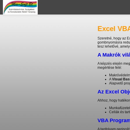
Excel VB
Szeretné, hogy az E
gombnyomásra reduká
tesz lehetővé, amely
A Makrók vilá
A képzés elején me
megértése felé:
Makróvédelmi
A
Visual Bas
Alapvető pro
Az Excel Ob
Ahhoz, hogy hatékon
Munkafüzetek
Cellák és ta
VBA Programo
A tanfolyam gerincét