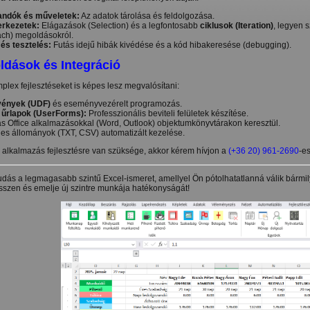
landók és műveletek:
Az adatok tárolása és feldolgozása.
erkezetek:
Elágazások (Selection) és a legfontosabb
ciklusok (Iteration)
, legyen 
ach) megoldásokról.
és tesztelés:
Futás idejű hibák kivédése és a kód hibakeresése (debugging).
dások és Integráció
lex fejlesztéseket is képes lesz megvalósítani:
vények (UDF)
és eseményvezérelt programozás.
 űrlapok (UserForms):
Professzionális beviteli felületek készítése.
s Office alkalmazásokkal (Word, Outlook) objektumkönyvtárakon keresztül.
es állományok (TXT, CSV) automatizált kezelése.
 alkalmazás fejlesztésre van szüksége, akkor kérem hívjon a
(+36 20) 961-2690
-e
udás a legmagasabb szintű Excel-ismeret, amellyel Ön pótolhatatlanná válik bárm
esszen és emelje új szintre munkája hatékonyságát!