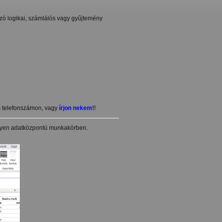
szó logikai, számlálós vagy gyűjtemény
s telefonszámon, vagy
írjon nekem!
!
ilyen adatközpontú munkakörben.