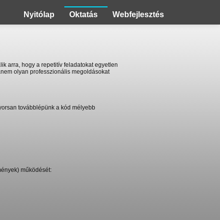
Nyitólap
Oktatás
Webfejlesztés
ik arra, hogy a repetitív feladatokat egyetlen
hanem olyan professzionális megoldásokat
gyorsan továbblépünk a kód mélyebb
mények) működését: